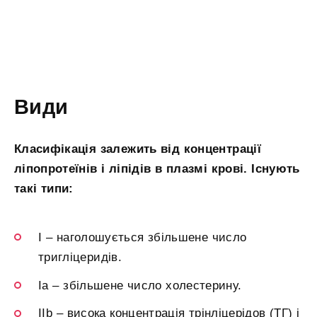
Види
Класифікація залежить від концентрації
ліпопротеїнів і ліпідів в плазмі крові. Існують
такі типи:
I – наголошується збільшене число
тригліцеридів.
Іа – збільшене число холестерину.
IIb – висока концентрація трінліцерідов (ТГ) і