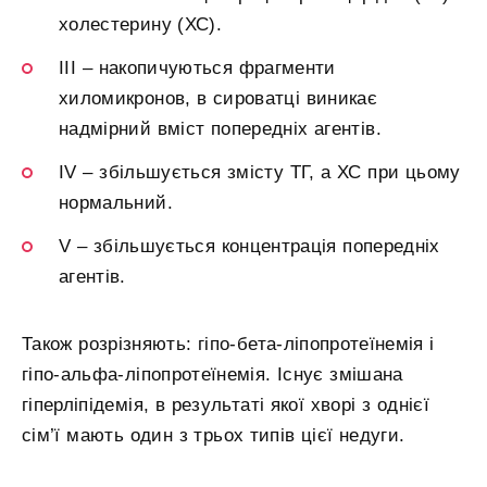
холестерину (ХС).
III – накопичуються фрагменти
хиломикронов, в сироватці виникає
надмірний вміст попередніх агентів.
IV – збільшується змісту ТГ, а ХС при цьому
нормальний.
V – збільшується концентрація попередніх
агентів.
Також розрізняють: гіпо-бета-ліпопротеїнемія і
гіпо-альфа-ліпопротеїнемія. Існує змішана
гіперліпідемія, в результаті якої хворі з однієї
сім’ї мають один з трьох типів цієї недуги.