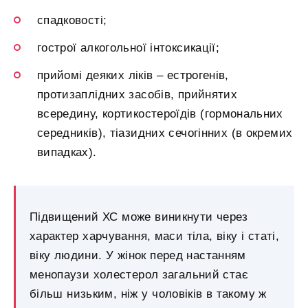
спадковості;
гострої алкогольної інтоксикації;
прийомі деяких ліків – естрогенів,
протизаплідних засобів, прийнятих
всередину, кортикостероїдів (гормональних
середників), тіазидних сечогінних (в окремих
випадках).
Підвищений ХС може виникнути через
характер харчування, маси тіла, віку і статі,
віку людини. У жінок перед настанням
менопаузи холестерол загальний стає
більш низьким, ніж у чоловіків в такому ж