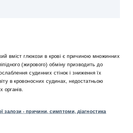
кий вміст глюкози в крові є причиною множинних
ліпідного (жирового) обміну призводить до
слаблення судинних стінок і зниження їх
віту в кровоносних судинах, недостатньою
х органів.
 залози - причини, симптоми, діагностика