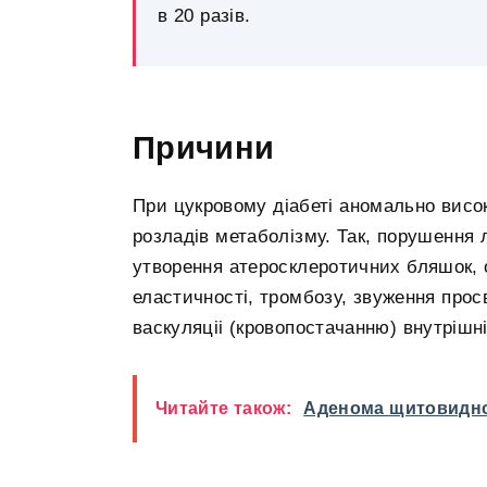
в 20 разів.
Причини
При цукровому діабеті аномально висо
розладів метаболізму. Так, порушення 
утворення атеросклеротичних бляшок, о
еластичності, тромбозу, звуження прос
васкуляціі (кровопостачанню) внутрішні
Читайте також:
Аденома щитовидної