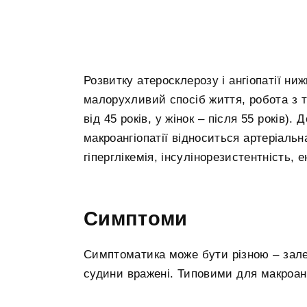
Розвитку атеросклерозу і ангіопатії ниж
малорухливий спосіб життя, робота з т
від 45 років, у жінок – після 55 років)
макроангіопатії відноситься артеріальна
гіперглікемія, інсулінорезистентність, 
Симптоми
Симптоматика може бути різною – залежн
судини вражені. Типовими для макроанг