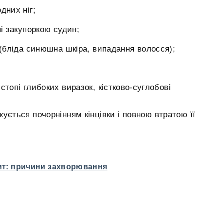
дних ніг;
ні закупоркою судин;
 (бліда синюшна шкіра, випадання волосся);
 стопі глибоких виразок, кістково-суглобові
ується почорнінням кінцівки і повною втратою її
ит: причини захворювання