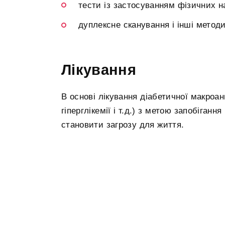
тести із застосуванням фізичних н
дуплексне сканування і інші методи
Лікування
В основі лікування діабетичної макроангі
гіперглікемії і т.д.) з метою запобіга
становити загрозу для життя.