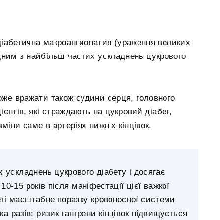
діабетична макроангиопатия (ураження великих
одним з найбільш частих ускладнень цукрового
може вражати також судини серця, головного
ієнтів, які страждають на цукровий діабет,
міни саме в артеріях нижніх кінцівок.
х ускладнень цукрового діабету і досягає
10-15 років після маніфестації цієї важкої
еті масштабне поразку кровоносної системи
ка разів; ризик гангрени кінцівок підвищується