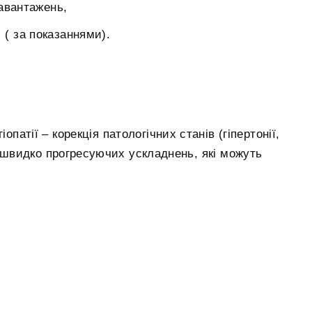
авантажень,
 ( за показаннями).
опатії – корекція патологічних станів (гіпертонії,
ння швидко прогресуючих ускладнень, які можуть