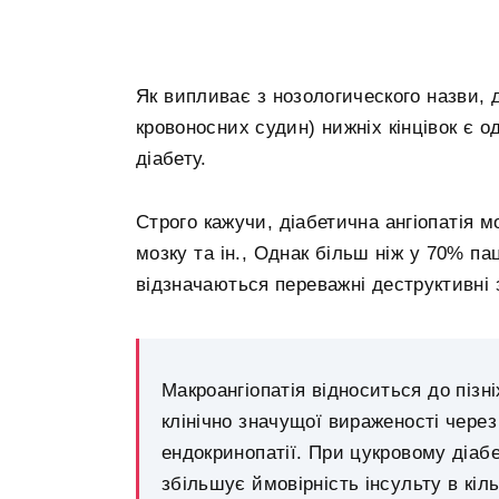
Як випливає з нозологического назви, 
кровоносних судин) нижніх кінцівок є 
діабету.
Строго кажучи, діабетична ангіопатія 
мозку та ін., Однак більш ніж у 70% пац
відзначаються переважні деструктивні з
Макроангіопатія відноситься до пізні
клінічно значущої вираженості через 
ендокринопатії. При цукровому діаб
збільшує ймовірність інсульту в кіль