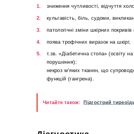
зниження чутливості, відчуття холо
кульгавість, біль, судоми, виклика
патологічні зміни шкірних покривів
поява трофічних виразок на шкірі;
т.зв. «Діабетична стопа» (освіту на
порушення);
некроз м’яких тканин, що супроводж
функцій (гангрена).
Читайте також:
Підгострий тиреоїд