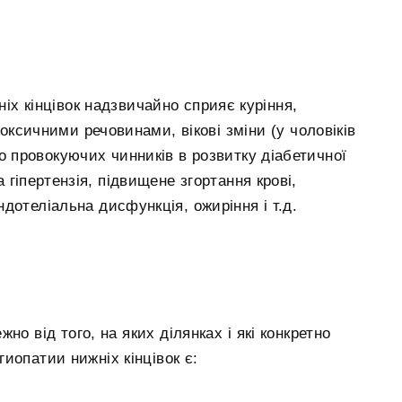
ніх кінцівок надзвичайно сприяє куріння,
оксичними речовинами, вікові зміни (у чоловіків
. До провокуючих чинників в розвитку діабетичної
 гіпертензія, підвищене згортання крові,
ендотеліальна дисфункція, ожиріння і т.д.
о від того, на яких ділянках і які конкретно
иопатии нижніх кінцівок є: