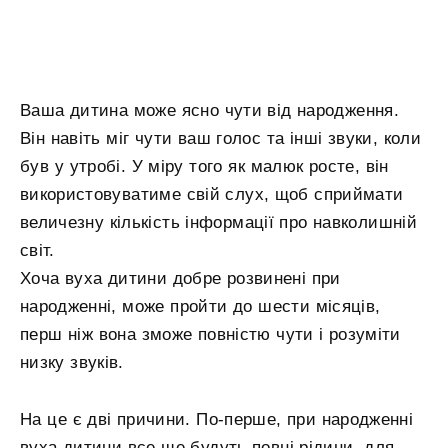
Ваша дитина може ясно чути від народження.
Він навіть міг чути ваш голос та інші звуки, коли
був у утробі. У міру того як малюк росте, він
використовуватиме свій слух, щоб сприймати
величезну кількість інформації про навколишній
світ.
Хоча вуха дитини добре розвинені при
народженні, може пройти до шести місяців,
перш ніж вона зможе повністю чути і розуміти
низку звуків.
На це є дві причини. По-перше, при народженні
вуха дитини все ще будуть повні рідини, для