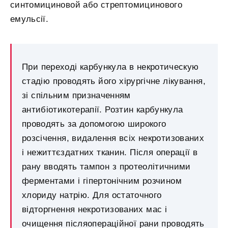
синтомициновой або стрептомицинового
емульсії.
При переході карбункула в некротическую
стадію проводять його хірургічне лікування,
зі спільним призначенням
антибіотикотерапії. Розтин карбункула
проводять за допомогою широкого
розсічення, видалення всіх некротизованих
і нежиттєздатних тканин. Після операції в
рану вводять тампон з протеолітичними
ферментами і гіпертонічним розчином
хлориду натрію. Для остаточного
відторгнення некротизованих мас і
очищення післяопераційної рани проводять