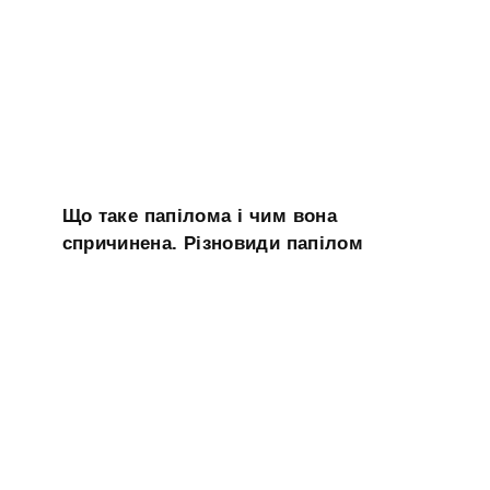
Що таке папілома і чим вона
спричинена. Різновиди папілом