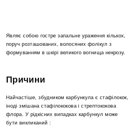
Являє собою гостре запальне ураження кількох,
поруч розташованих, волосяних фолікул з
формуванням в шкірі великого вогнища некрозу.
Причини
Найчастіше, збудником карбункула є стафілокок,
іноді змішана стафілококова і стрептококова
флора. У рідкісних випадках карбункул може
бути викликаний :