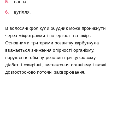
вапна,
вугілля.
В волосяні фолікули збудник може проникнути
через мікротравми і потертості на шкірі.
Основними тригерами розвитку карбункула
вважається зниження опірності організму,
порушення обміну речовин при цукровому
діабеті і ожирінні, виснаження організму і важкі,
довгостроково поточні захворювання.