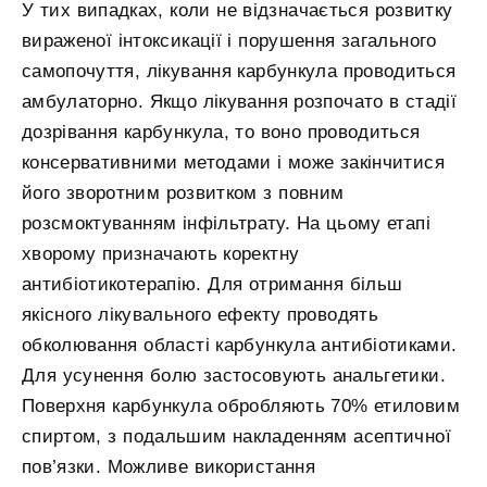
У тих випадках, коли не відзначається розвитку
вираженої інтоксикації і порушення загального
самопочуття, лікування карбункула проводиться
амбулаторно. Якщо лікування розпочато в стадії
дозрівання карбункула, то воно проводиться
консервативними методами і може закінчитися
його зворотним розвитком з повним
розсмоктуванням інфільтрату. На цьому етапі
хворому призначають коректну
антибіотикотерапію. Для отримання більш
якісного лікувального ефекту проводять
обколювання області карбункула антибіотиками.
Для усунення болю застосовують анальгетики.
Поверхня карбункула обробляють 70% етиловим
спиртом, з подальшим накладенням асептичної
пов’язки. Можливе використання