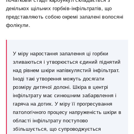
початковій стадії карбункул складається з
декількох щільних горбків-інфільтратів, що
представляють собою окремі запалені волосяні
фолікули.
У міру наростання запалення ці горбки
зливаються і утворюється єдиний піднятий
над рівнем шкіри напівкулястий інфільтрат.
Іноді такі утворення можуть досягати
розміру дитячої долоні. Шкіра в центрі
інфільтрату має синюшним забарвлення і
гаряча на дотик. У міру її прогресування
патологічного процесу напруженість шкіри в
області інфільтрату поступово
збільшується, що супроводжується