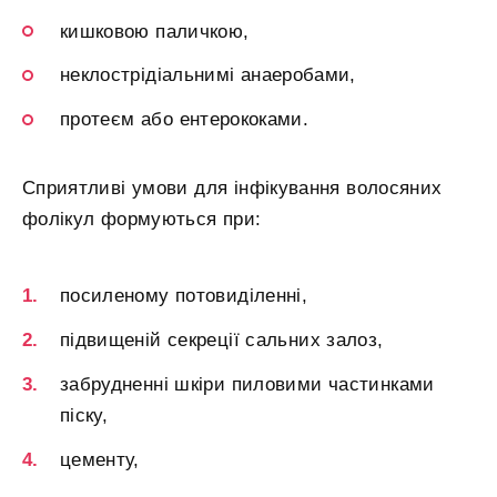
кишковою паличкою,
неклострідіальнимі анаеробами,
протеєм або ентерококами.
Сприятливі умови для інфікування волосяних
фолікул формуються при:
посиленому потовиділенні,
підвищеній секреції сальних залоз,
забрудненні шкіри пиловими частинками
піску,
цементу,