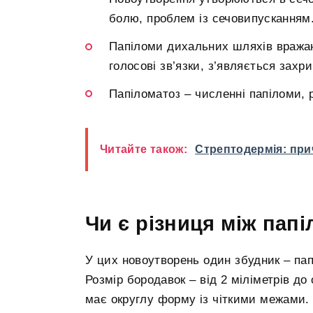
болю, проблем із сечовипусканням
Папіломи дихальних шляхів вражают
голосові зв’язки, з’являється захр
Папіломатоз – численні папіломи, р
Читайте також:
Стрептодермія: пр
Чи є різниця між пап
У цих новоутворень один збудник – пап
Розмір бородавок – від 2 міліметрів до
має округлу форму із чіткими межами.