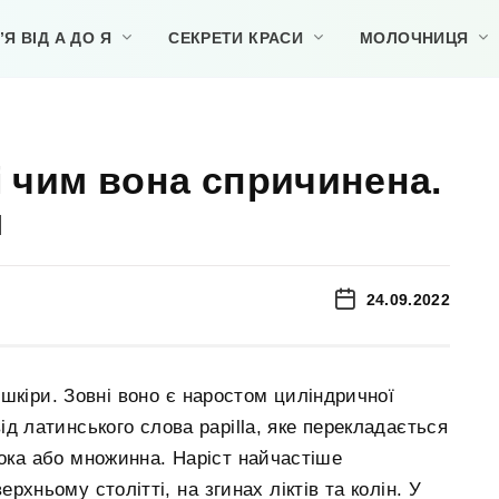
Я ВІД А ДО Я
СЕКРЕТИ КРАСИ
МОЛОЧНИЦЯ
і чим вона спричинена.
м
24.09.2022
шкіри. Зовні воно є наростом циліндричної
д латинського слова papilla, яке перекладається
ока або множинна. Наріст найчастіше
рхньому столітті, на згинах ліктів та колін. У