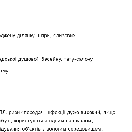
оджену ділянку шкіри, слизових.
мадської душової, басейну, тату-салону
ному
ПЛ, ризик передачі інфекції дуже високий, якщо
обуті, користуються одним санвузлом,
відування об’єктів з вологим середовищем: