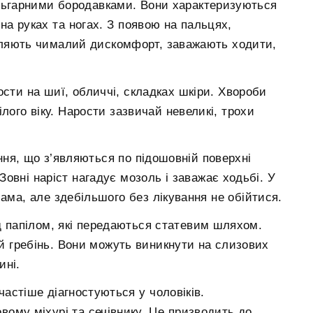
ульгарними бородавками. Вони характеризуються
а руках та ногах. З появою на пальцях,
вляють чималий дискомфорт, заважають ходити,
ости на шиї, обличчі, складках шкіри. Хвороби
лого віку. Нарости зазвичай невеликі, трохи
ня, що з’являються по підошовній поверхні
 Зовні наріст нагадує мозоль і заважає ходьбі. У
ма, але здебільшого без лікування не обійтися.
д папілом, які передаються статевим шляхом.
ий гребінь. Вони можуть виникнути на слизових
ині.
астіше діагностуються у чоловіків.
ому міхурі та сечівнику. Це призводить до