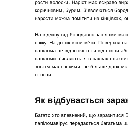
рости волоски. Наріст має яскраво вир
коричневим, бурим. З’являються борода
нарости можна помітити на кінцівках, об
На відміну від бородавок папіломи маю
ніжку. На дотик вони м’які. Поверхня н
папілома не відрізняється від шкіри аб
папіломи з’являються в пахвах і пахви
зовсім маленькими, не більше двох міл
основи.
Як відбувається зар
Багато хто впевнений, що заразитися В
папіломавірус передається багатьма 