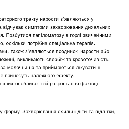
раторного тракту нарости з’являються у
ина відчуває симптоми захворювання дихальних
я. Позбутися папіломатозу в горлі звичайними
, оскільки потрібна спеціальна терапія.
ани, також з’являються поодинокі нарости або
ежині, викликають свербіж та кровоточивість.
за молочницю та приймаються лікувати її
не принесуть належного ефекту.
гічних особливостей розростання фахівці
у форму. Захворювання схильні діти та підлітки,