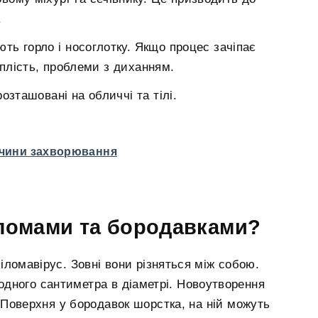
.
ь горло і носоглотку. Якщо процес зачіпає
иплість, проблеми з диханням.
озташовані на обличчі та тілі.
ичини захворювання
іломами та бородавками?
іломавірус. Зовні вони різняться між собою.
 одного сантиметра в діаметрі. Новоутворення
 Поверхня у бородавок шорстка, на ній можуть