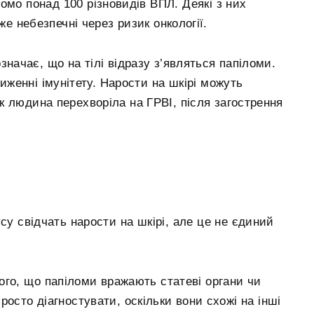
омо понад 100 різновидів ВПЛ. Деякі з них
же небезпечні через ризик онкології.
значає, що на тілі відразу з’являться папіломи.
иженні імунітету. Нарости на шкірі можуть
 як людина перехворіла на ГРВІ, після загострення
су свідчать нарости на шкірі, але це не єдиний
того, що папіломи вражають статеві органи чи
осто діагностувати, оскільки вони схожі на інші