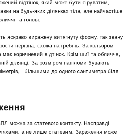
ажений відтінок, який може бути сіруватим,
вки на будь-яких ділянках тіла, але найчастіше
личчі та голові.
ть яскраво виражену витягнуту форму, так звану
арости нерівна, схожа на гребінь. За кольором
о має коричневий відтінок. Крім шиї та обличчя,
нній ділянці. За розміром папіломи бувають
іметрів, і більшими до одного сантиметра біля
аження
ПЛ можна за статевого контакту. Насправді
шляхами, а не лише статевим. Зараження може