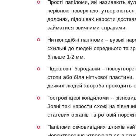
Прості папіломи, які називають в
нерівною поверхнею, утворюються н
долонях, підошвах нарости доста
займатися звичними справами.
Ниткоподібні папіломи – вузькі нар
схильні до людей середнього та зрі
більше 1-2 мм.
Підошовні бородавки – новоутворен
стопи або біля нігтьової пластини.
деяких людей хвороба проходить са
Гострокінцеві кондиломи – різнови
Зовні такі нарости схожі на півняч
статевих органів і в ротовій порожн
Папіломи сечовивідних шляхів найч
Новоутворення утворюються в сечов