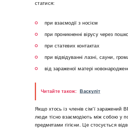
статися:
при взаємодії з носієм
при проникненні вірусу через пошк
при статевих контактах
при відвідуванні лазні, сауни, гро
від зараженої матері новонародже
Читайте також:
Васкуліт
Якщо хтось із членів сім’ї заражений В
люди тісно взаємодіють між собою у п
предметами гігієни. Це стосується від