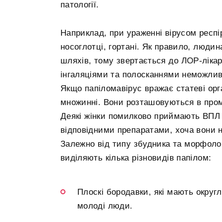
патології.
Наприклад, при ураженні вірусом респі
носоглотці, гортані. Як правило, люд
шляхів, тому звертається до ЛОР-лікар
інгаляціями та полосканнями неможливо
Якщо папіломавірус вражає статеві орг
множинні. Вони розташовуються в пром
Деякі жінки помилково приймають ВПЛ 
відповідними препаратами, хоча вони 
Залежно від типу збудника та морфоло
виділяють кілька різновидів папілом:
Плоскі бородавки, які мають округл
молоді люди.