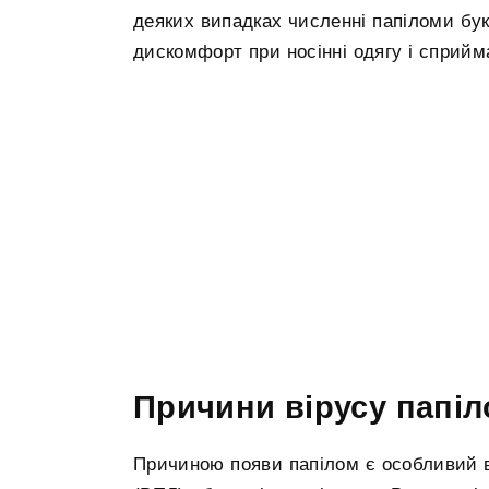
деяких випадках численні папіломи бу
дискомфорт при носінні одягу і сприйм
Причини вірусу папі
Причиною появи папілом є особливий в