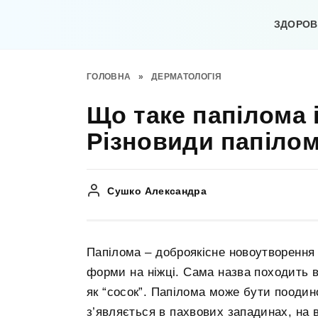
Перейти
до
ЗДОРОВ’
вмісту
ГОЛОВНА
»
ДЕРМАТОЛОГІЯ
Що таке папілома 
Різновиди папіло
Сушко Александра
Папілома – доброякісне новоутворення 
форми на ніжці. Сама назва походить ві
як “сосок”. Папілома може бути поодин
з’являється в пахвових западинах, на ве