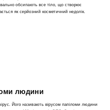
квально обсипають все тіло, що створює
ається як серйозний косметичний недолік.
ломи людини
ірус. Його називають вірусом папіломи людини