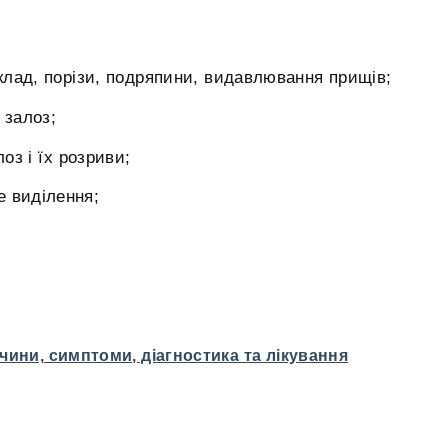
клад, порізи, подряпини, видавлювання прищів;
 залоз;
оз і їх розриви;
е виділення;
чини, симптоми, діагностика та лікування