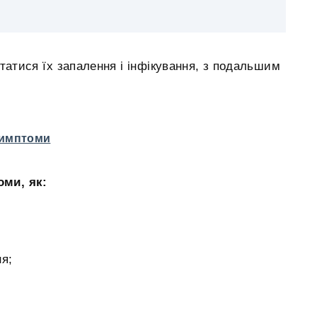
атися їх запалення і інфікування, з подальшим
Симптоми
оми, як:
ня;