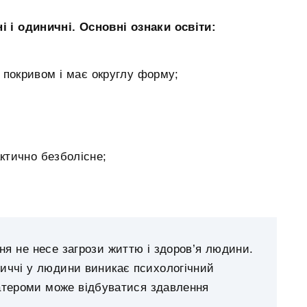
 і одиничні. Основні ознаки освіти:
 покривом і має округлу форму;
актично безболісне;
ня не несе загрози життю і здоров’я людини.
личчі у людини виникає психологічний
атероми може відбуватися здавлення