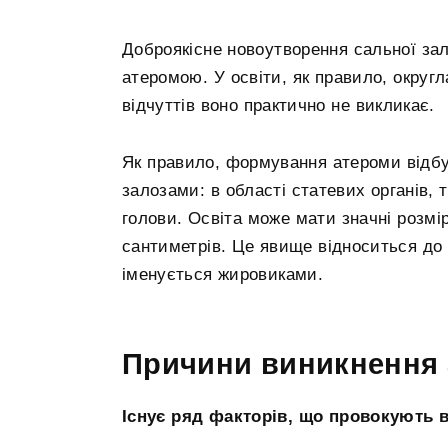
Доброякісне новоутворення сальної зал
атеромою. У освіти, як правило, округ
відчуттів воно практично не викликає.
Як правило, формування атероми відбув
залозами: в області статевих органів, 
голови. Освіта може мати значні розміри
сантиметрів. Це явище відноситься до 
іменується жировиками.
Причини виникнення
Існує ряд факторів, що провокують 