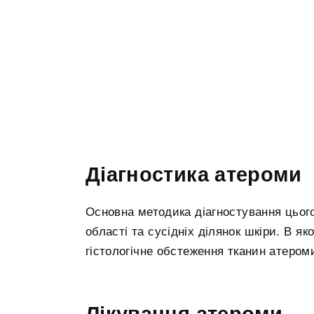
Діагностика атероми
Основна методика діагностування цьог
області та сусідніх ділянок шкіри. В я
гістологічне обстеження тканин атероми
Лікування атероми