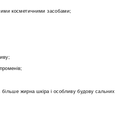
шими косметичними засобами;
иву;
променів;
ів більше жирна шкіра і особливу будову сальних