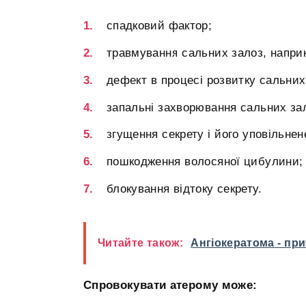
спадковий фактор;
травмування сальних залоз, напри
дефект в процесі розвитку сальних
запальні захворювання сальних зал
згущення секрету і його уповільнен
пошкодження волосяної цибулини;
блокування відтоку секрету.
Читайте також:
Ангіокератома - при
Спровокувати атерому може: