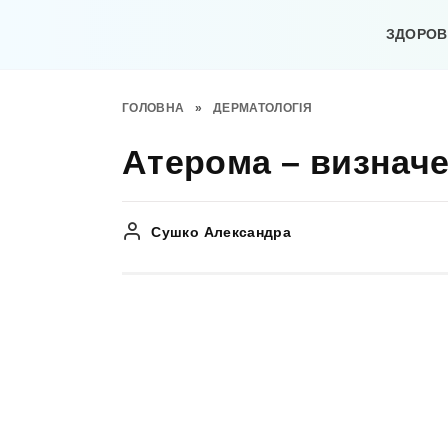
Перейти
до
ЗДОРОВ’
вмісту
ГОЛОВНА
»
ДЕРМАТОЛОГІЯ
Атерома – визнач
Сушко Александра