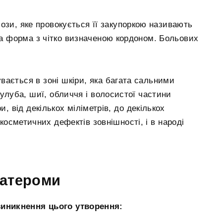
ози, яке провокується її закупоркою називають
ла форма з чітко визначеною кордоном. Больових
ається в зоні шкіри, яка багата сальними
тулуба, шиї, обличчя і волосистої частини
, від декількох міліметрів, до декількох
косметичних дефектів зовнішності, і в народі
 атероми
виникнення цього утворення: