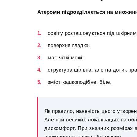
Атероми підрозділяється на множинні
освіту розташовується під шкірним
поверхня гладка;
має чіткі межі;
структура щільна, але на дотик пр
зміст кашкоподібне, біле.
Як правило, наявність цього утворен
Але при великих локалізаціях на об
дискомфорт. При значних розмірах 
навколишніх судин або тканин.