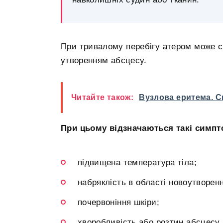
При тривалому перебігу атером може ст
утворенням абсцесу.
Читайте також:
Вузлова еритема. 
При цьому відзначаються такі симпт
підвищена температура тіла;
набряклість в області новоутворен
почервоніння шкіри;
хворобливість або розтин абсцесу.