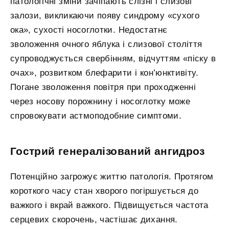
патологічні зміни зачіпають слізні і слизові
залози, викликаючи появу синдрому «сухого
ока», сухості носоглотки. Недостатнє
зволоження очного яблука і слизової століття
супроводжується свербінням, відчуттям «піску в
очах», розвитком блефарити і кон’юнктивіту.
Погане зволоження повітря при проходженні
через носову порожнину і носоглотку може
спровокувати астмоподобние симптоми.
Гострий генералізований ангидроз
Потенційно загрожує життю патологія. Протягом
короткого часу стан хворого погіршується до
важкого і вкрай важкого. Підвищується частота
серцевих скорочень, частішає дихання.