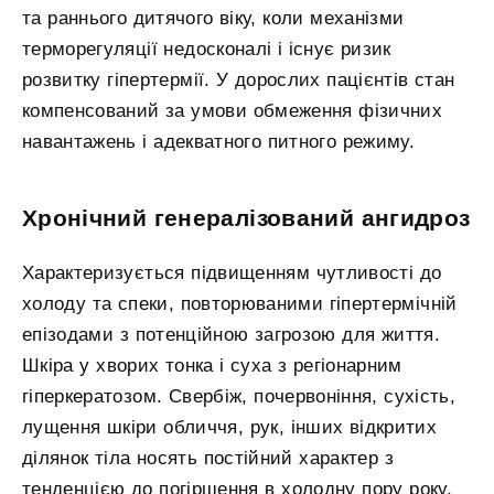
та раннього дитячого віку, коли механізми
терморегуляції недосконалі і існує ризик
розвитку гіпертермії. У дорослих пацієнтів стан
компенсований за умови обмеження фізичних
навантажень і адекватного питного режиму.
Хронічний генералізований ангидроз
Характеризується підвищенням чутливості до
холоду та спеки, повторюваними гіпертермічній
епізодами з потенційною загрозою для життя.
Шкіра у хворих тонка і суха з регіонарним
гіперкератозом. Свербіж, почервоніння, сухість,
лущення шкіри обличчя, рук, інших відкритих
ділянок тіла носять постійний характер з
тенденцією до погіршення в холодну пору року.