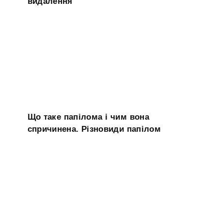
видалення
Що таке папілома і чим вона
спричинена. Різновиди папілом