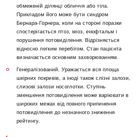
обмеженій ділянці обличчя або тіла.
Прикладом його може бути синдром
Бернара-Горнера, коли на стороні поразки
спостерігається птоз, міоз, енофтальм і
порушення потовиділення. Відрізняється
відносно легким перебігом. Стан пацієнта
визначається основним захворюванням.
Генералізований. Уражається вся площа
шкірних покривів, а іноді також слізні залози,
слизові залози носоглотки. Ступінь
зменшення потовиділення може варіювати в
широких межах від повного припинення
потовиділення до незначного зниження
рейтингу.