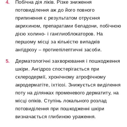
Побічна дія ліків. Різке зниження
потовиділення аж до його повного
припинення є результатом отруєння
акрихином, препаратами беладони, побічною
дією холино- і ганглиоблокаторов. На
першому місці за кількістю випадків
ангідрозу – протиепілептичні засоби.
Дерматологічні захворювання і пошкодження
шкіри. Ангідроз спостерігається при
склеродермії, хронічному атрофічному
акродерматіте, іхтіозі. Знижується виділення
поту на ділянках променевого дерматиту, на
місці опіків. Ступінь локального розлад
потовиділення при пошкодженні шкіри
визначається глибиною ураження.