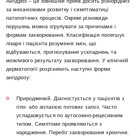
Ангідроз – це зовнішній прояв досить різнорідних
за механізмами розвитку і симптоматиці
патологічних процесів. Окремі різновиди
порушень можна згрупувати за причинами і
формам захворювання. Класифікація полегшує
лікаря і пацієнта розуміння змін, що
відбуваються, прогнозування ускладнень та
можливого результату захворювання. У клінічній
дерматології розрізняють наступні форми
ангідрозу:
Природжений. Діагностується у пацієнтів з
гіпо- або аплазією потових залоз. Часто
успадковується по аутосомно-рецесивним
типом. Симптоми проявляються з
народження. Перебіг захворювання хронічне.