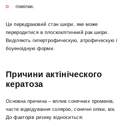
гомілки.
Це передраковий стан шкіри, яке може
переродитися в плоскоклітинний рак шкіри.
Виділяють гипертрофическую, атрофическую і
боуеноідную форми.
Причини актініческого
кератоза
Основна причина – вплив сонячних променів,
часте відвідування солярію, сонячні опіки, вік.
До факторів ризику відноситься: