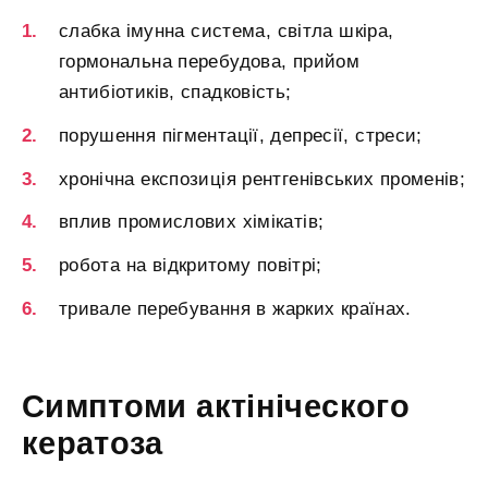
слабка імунна система, світла шкіра,
гормональна перебудова, прийом
антибіотиків, спадковість;
порушення пігментації, депресії, стреси;
хронічна експозиція рентгенівських променів;
вплив промислових хімікатів;
робота на відкритому повітрі;
тривале перебування в жарких країнах.
Симптоми актініческого
кератоза