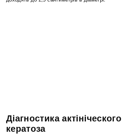
Діагностика актініческого
кератоза