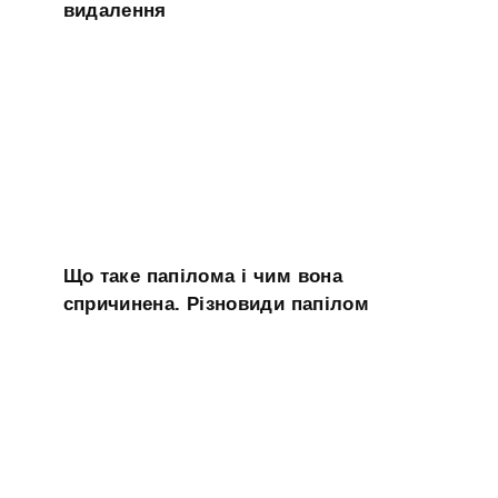
видалення
Що таке папілома і чим вона
спричинена. Різновиди папілом