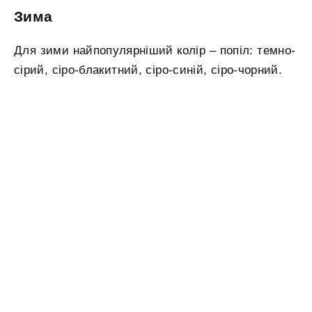
Зима
Для зими найпопулярніший колір – попіл: темно-
сірий, сіро-блакитний, сіро-синій, сіро-чорний.