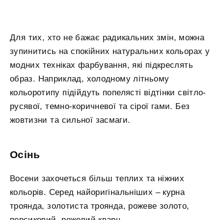
Для тих, хто не бажає радикальних змін, можна
зупинитись на спокійних натуральних кольорах у
модних техніках фарбування, які підкреслять
образ. Наприклад, холодному літньому
кольоротипу підійдуть попелясті відтінки світло-
русявої, темно-коричневої та сірої гами. Без
жовтизни та сильної засмаги.
Осінь
Восени захочеться більш теплих та ніжних
кольорів. Серед найоригінальніших – курна
троянда, золотиста троянда, рожеве золото,
персиковий, рожевий кварц.