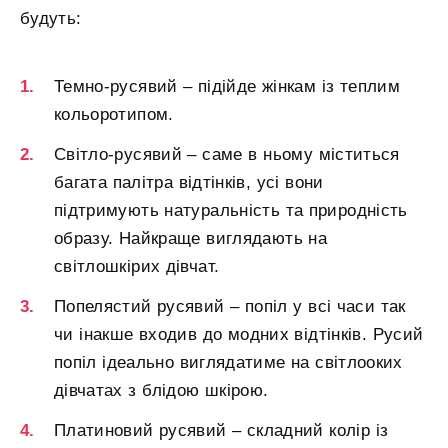
будуть:
Темно-русявий – підійде жінкам із теплим
кольоротипом.
Світло-русявий – саме в ньому міститься
багата палітра відтінків, усі вони
підтримують натуральність та природність
образу. Найкраще виглядають на
світлошкірих дівчат.
Попелястий русявий – попіл у всі часи так
чи інакше входив до модних відтінків. Русий
попіл ідеально виглядатиме на світлооких
дівчатах з блідою шкірою.
Платиновий русявий – складний колір із