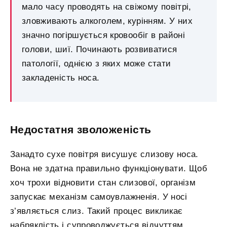
мало часу проводять на свіжому повітрі,
зловживають алкоголем, курінням. У них
значно погіршується кровообіг в районі
голови, шиї. Починають розвиватися
патології, однією з яких може стати
закладеність носа.
Недостатня зволоженість
Занадто сухе повітря висушує слизову носа.
Вона не здатна правильно функціонувати. Щоб
хоч трохи відновити стан слизової, організм
запускає механізм самоувлажненія. У носі
з’являється слиз. Такий процес викликає
набряклість і супроводжується відчуттям