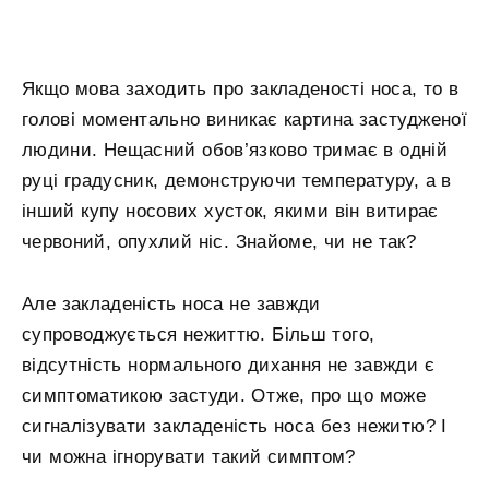
Якщо мова заходить про закладеності носа, то в
голові моментально виникає картина застудженої
людини. Нещасний обов’язково тримає в одній
руці градусник, демонструючи температуру, а в
інший купу носових хусток, якими він витирає
червоний, опухлий ніс. Знайоме, чи не так?
Але закладеність носа не завжди
супроводжується нежиттю. Більш того,
відсутність нормального дихання не завжди є
симптоматикою застуди. Отже, про що може
сигналізувати закладеність носа без нежитю? І
чи можна ігнорувати такий симптом?