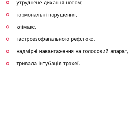
утруднене дихання носом;
гормональні порушення,
клімакс,
гастроезофагального рефлюкс,
надмірні навантаження на голосовий апарат,
тривала інтубація трахеї.