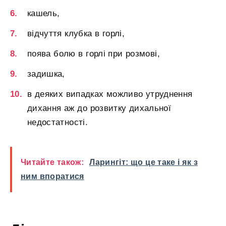
кашель,
відчуття клубка в горлі,
поява болю в горлі при розмові,
задишка,
в деяких випадках можливо утруднення
дихання аж до розвитку дихальної
недостатності.
Читайте також:
Ларингіт: що це таке і як з
ним впоратися