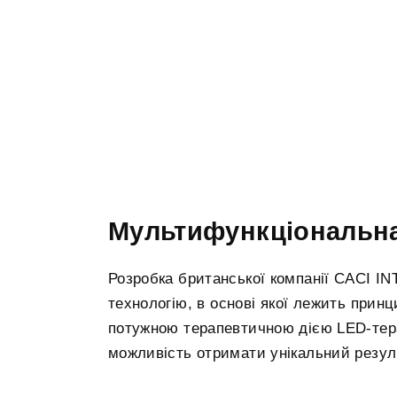
Мультифункціональна
Розробка британської компанії CACI I
технологію, в основі якої лежить принц
потужною терапевтичною дією LED-терап
можливість отримати унікальний резуль