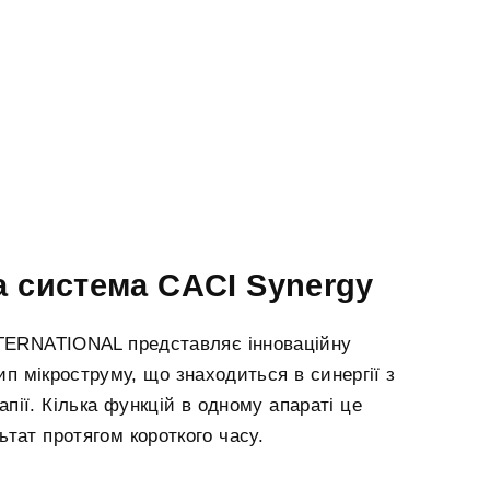
 система CACI Synergy
NTERNATIONAL представляє інноваційну
ип мікроструму, що знаходиться в синергії з
ії. Кілька функцій в одному апараті це
тат протягом короткого часу.