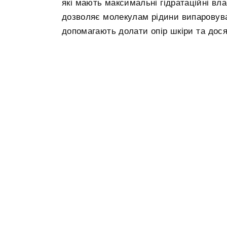
які мають максимальні гідратаційні вл
дозволяє молекулам рідини випаровува
допомагають долати опір шкіри та дося