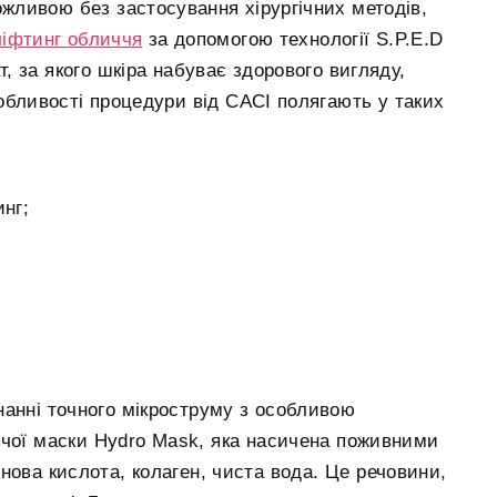
жливою без застосування хірургічних методів,
ліфтинг обличчя
за допомогою технології S.P.E.D
 за якого шкіра набуває здорового вигляду,
обливості процедури від CACI полягають у таких
нг;
нанні точного мікроструму з особливою
ючої маски Hydro Mask, яка насичена поживними
нова кислота, колаген, чиста вода. Це речовини,