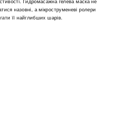
астивості. Гидромасажна гелева маска не
тися назовні, а мікроструменеві ролери
гати її найглибших шарів.