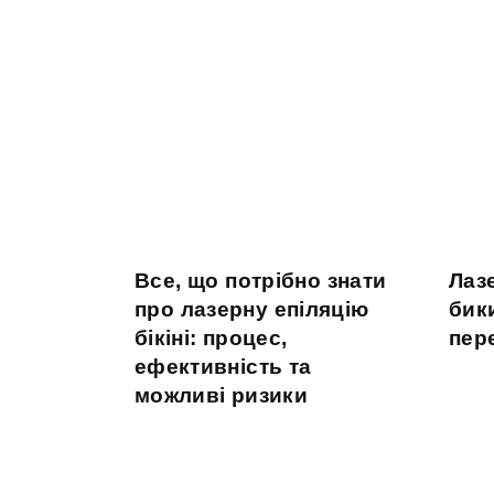
Все, що потрібно знати
Лаз
про лазерну епіляцію
бик
бікіні: процес,
пер
ефективність та
можливі ризики