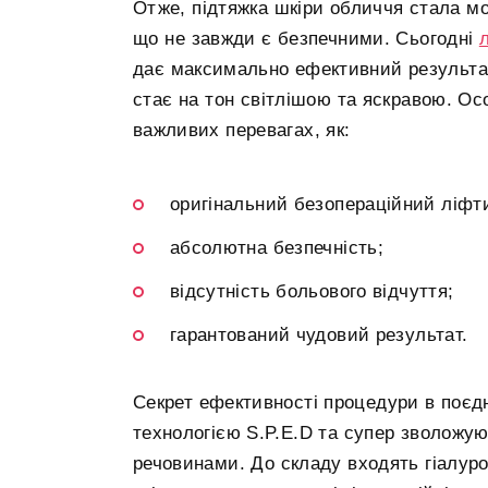
Отже, підтяжка шкіри обличчя стала мо
що не завжди є безпечними. Сьогодні
дає максимально ефективний результат,
стає на тон світлішою та яскравою. Ос
важливих перевагах, як:
оригінальний безопераційний ліфти
абсолютна безпечність;
відсутність больового відчуття;
гарантований чудовий результат.
Секрет ефективності процедури в поєд
технологією S.P.E.D та супер зволожу
речовинами. До складу входять гіалуро