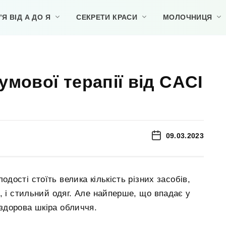
Я ВІД А ДО Я
СЕКРЕТИ КРАСИ
МОЛОЧНИЦЯ
умової терапії від CACI
09.03.2023
одості стоїть велика кількість різних засобів,
ти, і стильний одяг. Але найперше, що впадає у
 здорова шкіра обличчя.