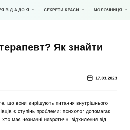
Я ВІД А ДО Я
СЕКРЕТИ КРАСИ
МОЛОЧНИЦЯ
терапевт? Як знайти
17.03.2023
те, що вони вирішують питання внутрішнього
хівців є ступінь проблеми: психолог допомагає
хто має незначні невротичні відхилення від