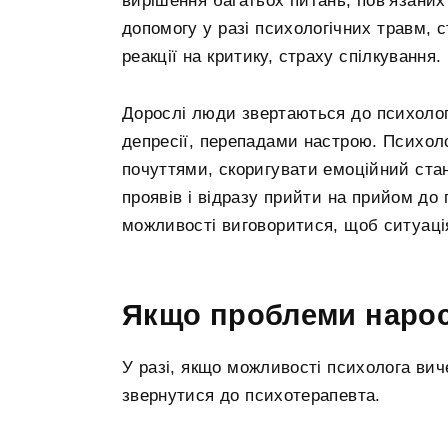
вирішення багатьох питань, пов’язани
допомогу у разі психологічних травм, с
реакції на критику, страху спілкування.
Дорослі люди звертаються до психолог
депресії, перепадами настрою. Психоло
почуттями, скоригувати емоційний ста
проявів і відразу прийти на прийом до п
можливості виговоритися, щоб ситуаці
Якщо проблеми наро
У разі, якщо можливості психолога вич
звернутися до психотерапевта.