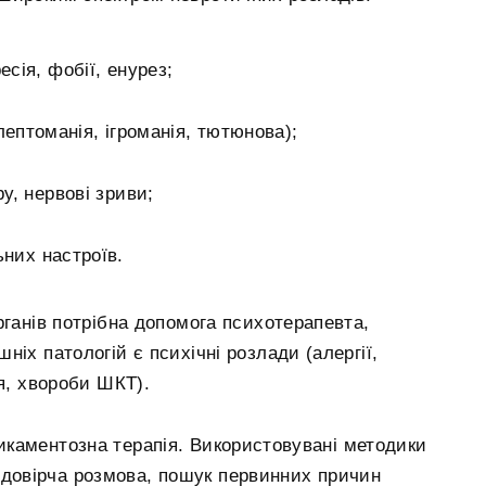
есія, фобії, енурез;
лептоманія, ігроманія, тютюнова);
ру, нервові зриви;
них настроїв.
рганів потрібна допомога психотерапевта,
іх патологій є психічні розлади (алергії,
ія, хвороби ШКТ).
каментозна терапія. Використовувані методики
 довірча розмова, пошук первинних причин