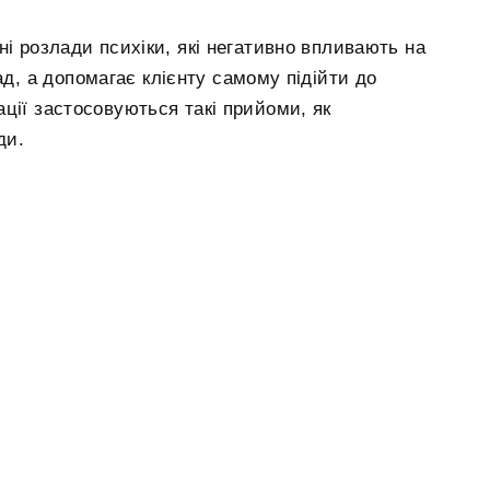
ні розлади психіки, які негативно впливають на
ад, а допомагає клієнту самому підійти до
ції застосовуються такі прийоми, як
ди.