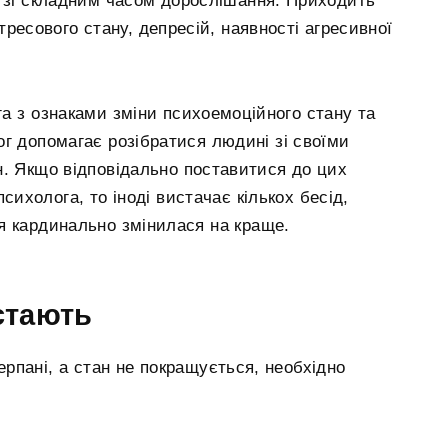
х зі складним часом дорослішання. Приходить
тресового стану, депресій, наявності агресивної
а з ознаками зміни психоемоційного стану та
г допомагає розібратися людині зі своїми
н. Якщо відповідально поставитися до цих
сихолога, то іноді вистачає кількох бесід,
я кардинально змінилася на краще.
стають
ерпані, а стан не покращується, необхідно