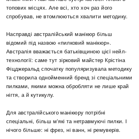
топових місцях. Але всі, хто хоч раз його
спробував, не втомлюються хвалити методику.
Насправді австралійський манікюр більш
відомий під назвою «пилковий манікюр».
Австралія вважається батьківщиною цієї нейл-
технології: саме тут зірковий майстер Крістіна
Фіцджеральд спочатку популяризувала методику
та створила однойменний бренд зі спеціальними
пилками, якими можна обробляти не лише край
нігтя, а й кутикулу.
Для австралійського манікюру потрібні
спеціальні, більш м’які та нетравмуючі пилки. І
нічого більше: ні фрез, ні ванн, ні ремуверів.