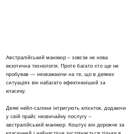
Австралійський манікюр – зовсім не нова
екзотична технологія. Проте багато хто ще не
пробував — незважаючи на те, що в деяких
ситуаціях він набагато ефективніший за
класику.
Деякі нейл-салони інтригують клієнток, додаючи
у свій прайс незвичайну послугу –
австралійський манікюр. Коштує він дорожче за
класичний і найчастіше зустрічається тільки в