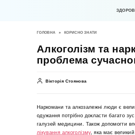
Перейти
до
ЗДОРОВ’
вмісту
ГОЛОВНА
»
КОРИСНО ЗНАТИ
Алкоголізм та нар
проблема сучасног
Вікторія Стоянова
Наркомани та алкозалежні люди є вели
одужання потрібно докласти багато зус
галузей медицини. Також допомогти в
лікування алкоголізму
, яка має велики