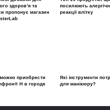
ого здоров’я та
посилюють алергічн
си пропонує магазин
реакції влітку
sterLab
 можно приобрести
Які інструменти потр
ефрон® Н в городе
для манікюру?