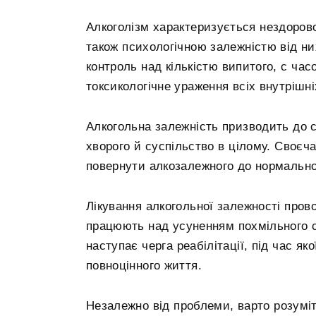
Алкоголізм характеризується нездоров
також психологічною залежністю від ни
контроль над кількістю випитого, с ча
токсикологічне ураження всіх внутрішніх
Алкогольна залежність призводить до 
хворого й суспільство в цілому. Своєч
повернути алкозалежного до нормально
Лікування алкогольної залежності прово
працюють над усуненням похмільного с
наступає черга реабілітації, під час я
повноцінного життя.
Незалежно від проблеми, варто розумі