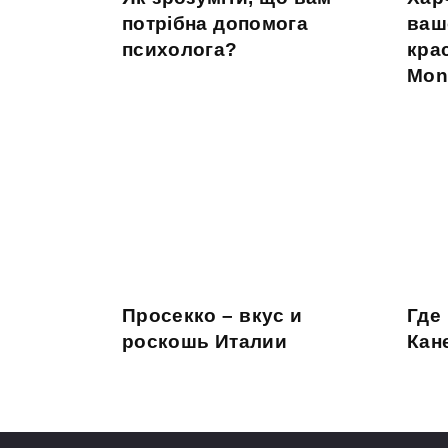
потрібна допомога
ваш
психолога?
кра
Mon
Просекко – вкус и
Где
роскошь Италии
Кан