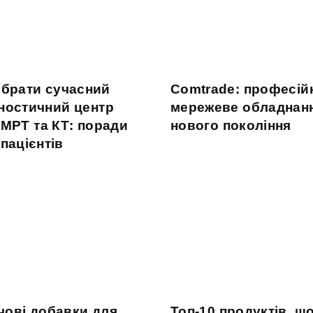
обрати сучасний
Comtrade: професій
гностичний центр
мережеве обладнан
 МРТ та КТ: поради
нового покоління
пацієнтів
чові добавки для
Топ-10 продуктів, щ