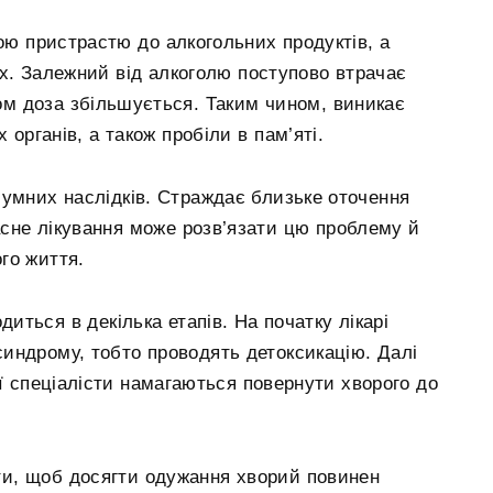
ою пристрастю до алкогольних продуктів, а
х. Залежний від алкоголю поступово втрачає
сом доза збільшується. Таким чином, виникає
 органів, а також пробіли в пам’яті.
сумних наслідків. Страждає близьке оточення
асне лікування може розв’язати цю проблему й
го життя.
диться в декілька етапів. На початку лікарі
индрому, тобто проводять детоксикацію. Далі
кої спеціалісти намагаються повернути хворого до
ти, щоб досягти одужання хворий повинен