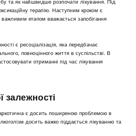
обу та як найшвидше розпочати лікування. Під
оксикаційну терапію. Наступним кроком є
й важливим етапом вважається запобігання
ності є ресоціалізація, яка передбачає
льного, повноцінного життя в суспільстві. В
астосовувати отриманні під час лікування
ї залежності
 наркотична є досить поширеною проблемою в
 алкоголізм досить важко піддається лікуванню та