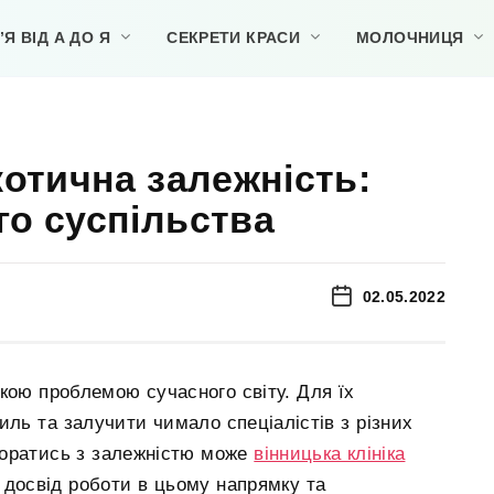
Я ВІД А ДО Я
СЕКРЕТИ КРАСИ
МОЛОЧНИЦЯ
котична залежність:
о суспільства
02.05.2022
кою проблемою сучасного світу. Для їх
иль та залучити чимало спеціалістів з різних
поратись з залежністю може
вінницька клініка
й досвід роботи в цьому напрямку та