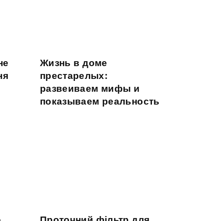
не
Жизнь в доме
ня
престарелых:
развеиваем мифы и
показываем реальность
о
Проточний фільтр для