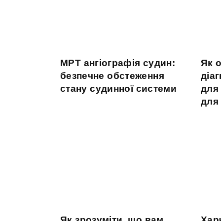
МРТ ангіографія судин:
Як 
безпечне обстеження
діа
стану судинної системи
для
для 
Як зрозуміти, що вам
Хар