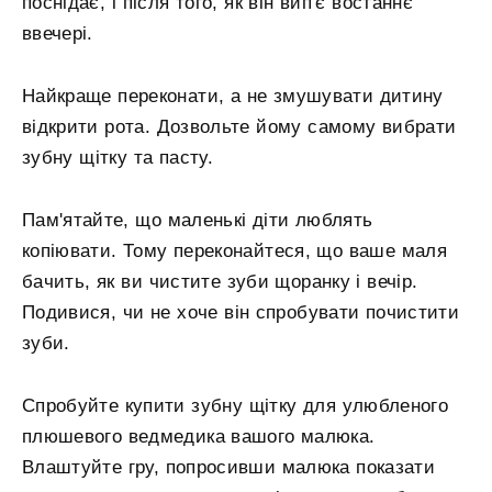
поснідає, і після того, як він вип'є востаннє
ввечері.
Найкраще переконати, а не змушувати дитину
відкрити рота. Дозвольте йому самому вибрати
зубну щітку та пасту.
Пам'ятайте, що маленькі діти люблять
копіювати. Тому переконайтеся, що ваше маля
бачить, як ви чистите зуби щоранку і вечір.
Подивися, чи не хоче він спробувати почистити
зуби.
Спробуйте купити зубну щітку для улюбленого
плюшевого ведмедика вашого малюка.
Влаштуйте гру, попросивши малюка показати