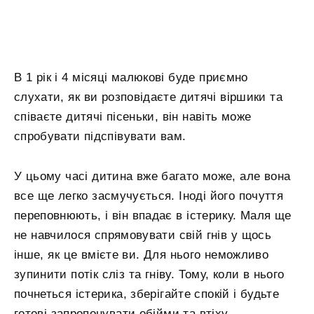
В 1 рік і 4 місяці малюкові буде приємно
слухати, як ви розповідаєте дитячі віршики та
співаєте дитячі пісеньки, він навіть може
спробувати підспівувати вам.
У цьому часі дитина вже багато може, але вона
все ще легко засмучується. Іноді його почуття
переповнюють, і він впадає в істерику. Маля ще
не навчилося спрямовувати свій гнів у щось
інше, як це вмієте ви. Для нього неможливо
зупинити потік сліз та гніву. Тому, коли в нього
почнеться істерика, зберігайте спокій і будьте
готові запропонувати обійми та втіху.