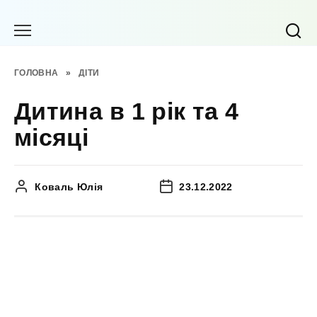
Перейти
до
вмісту
ГОЛОВНА
»
ДІТИ
Дитина в 1 рік та 4
місяці
Коваль Юлія
23.12.2022