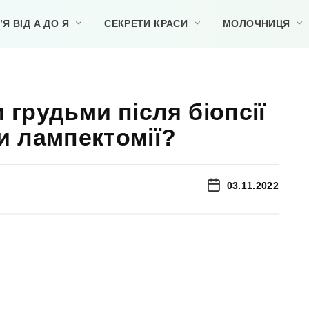
Я ВІД А ДО Я
СЕКРЕТИ КРАСИ
МОЛОЧНИЦЯ
 грудьми після біопсії
и лампектомії?
03.11.2022