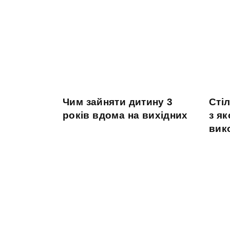
Чим зайняти дитину 3
Сті
років вдома на вихідних
з як
вик