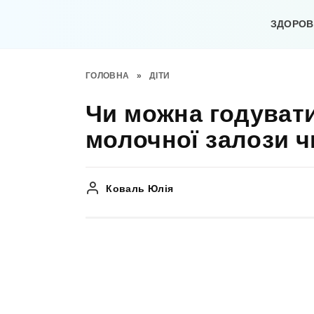
Перейти
до
ЗДОРОВ’
вмісту
ГОЛОВНА
»
ДІТИ
Чи можна годувати
молочної залози ч
Коваль Юлія