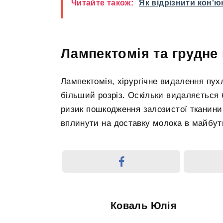
Читайте також:
Як відрізнити кон'юн
Лампектомія та грудне
Лампектомія, хірургічне видалення пух
більший розріз. Оскільки видаляється 
ризик пошкодження залозистої тканини т
вплинути на доставку молока в майбутн
Коваль Юлія