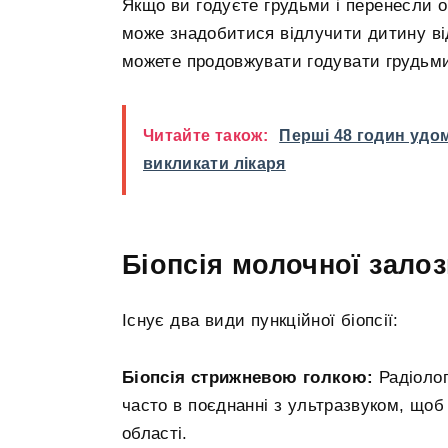
Якщо ви годуєте грудьми і перенесли о
може знадобитися відлучити дитину від
можете продовжувати годувати грудьми 
Читайте також:
Перші 48 годин удо
викликати лікаря
Біопсія молочної зало
Існує два види пункційної біопсії:
Біопсія стрижневою голкою:
Радіолог
часто в поєднанні з ультразвуком, щоб
області.