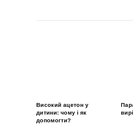
Високий ацетон у
Пара
дитини: чому і як
вир
допомогти?