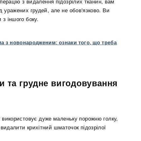
перацію з видалення підозрілих тканин, вам
 уражених грудей, але не обов'язково. Ви
з іншого боку.
ма з новонародженим: ознаки того, що треба
зи та грудне вигодовування
 використовує дуже маленьку порожню голку,
 видалити крихітний шматочок підозрілої