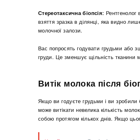
Стереотаксична біопсія:
Рентгенолог 
взяття зразка в ділянці, яка видно ли
молочної залози.
Вас попросять годувати грудьми або 
груди. Це зменшує щільність тканини м
Витік молока після біо
Якщо ви годуєте грудьми і ви зробили 
може витікати невелика кількість моло
собою протягом кількох днів. Якщо цьог