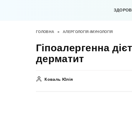
Перейти
до
ЗДОРОВ’
вмісту
ГОЛОВНА
»
АЛЕРГОЛОГІЯ-ІМУНОЛОГІЯ
Гіпоалергенна діє
дерматит
Коваль Юлія