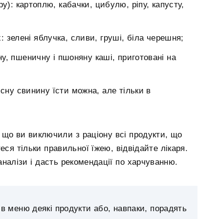
ру): картоплю, кабачки, цибулю, ріпу, капусту,
: зелені яблучка, сливи, груші, біла черешня;
яну, пшеничну і пшоняну каші, приготовані на
існу свинину їсти можна, але тільки в
 що ви виключили з раціону всі продукти, що
еся тільки правильної їжею, відвідайте лікаря.
аналізи і дасть рекомендації по харчуванню.
 меню деякі продукти або, навпаки, порадять