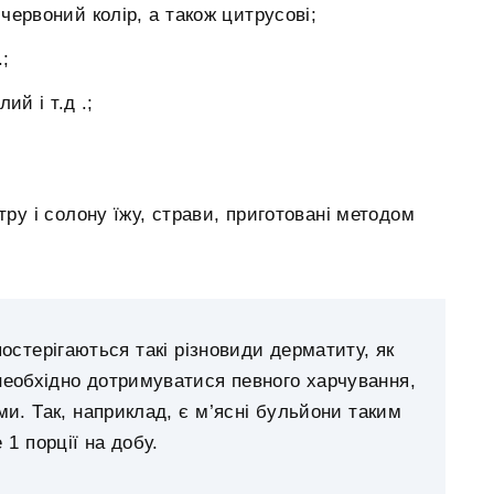
 червоний колір, а також цитрусові;
.;
ий і т.д .;
ру і солону їжу, страви, приготовані методом
остерігаються такі різновиди дерматиту, як
 необхідно дотримуватися певного харчування,
ми. Так, наприклад, є м’ясні бульйони таким
1 порції на добу.