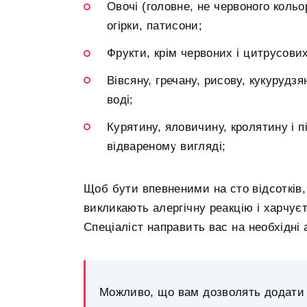
Овочі (головне, не червоного кольо
огірки, патисони;
Фрукти, крім червоних і цитрусових
Вівсяну, гречану, рисову, кукурудз
воді;
Курятину, яловичину, кролятину і п
відвареному вигляді;
Щоб бути впевненими на сто відсотків,
викликають алергічну реакцію і харчуєт
Спеціаліст направить вас на необхідні 
Можливо, що вам дозволять додати в